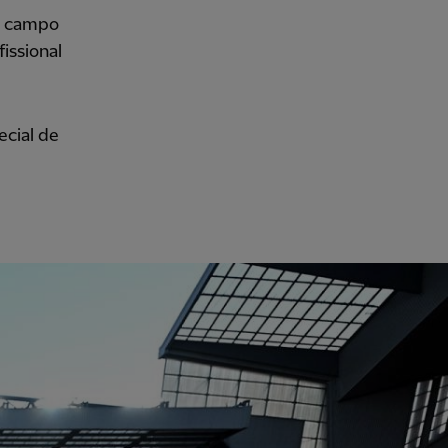
do campo
issional
cial de