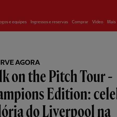
ogos e equipes
Ingressos e reservas
Comprar
Video
Mais
ERVE AGORA
k on the Pitch Tour -
mpions Edition: cele
lória do Liverpool na