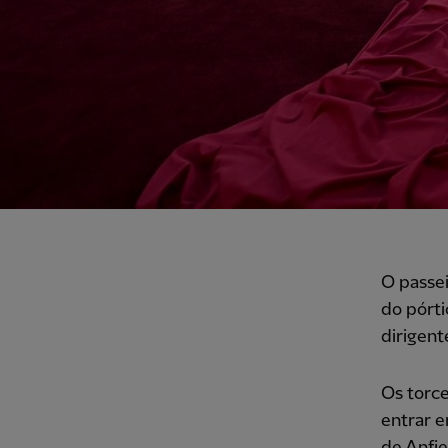
O passei
do pórti
dirigent
Os torce
entrar e
de Anfie