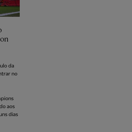
o
 on
ulo da
trar no
mpions
do aos
uns dias