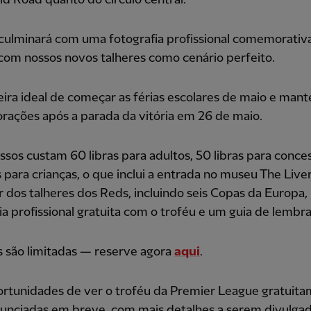
 culminará com uma fotografia profissional comemorati
com nossos novos talheres como cenário perfeito.
ira ideal de começar as férias escolares de maio e mant
ações após a parada da vitória em 26 de maio.
ssos custam 60 libras para adultos, 50 libras para conce
s para crianças, o que inclui a entrada no museu The Liv
ar dos talheres dos Reds, incluindo seis Copas da Europa
ia profissional gratuita com o troféu e um guia de lembr
 são limitadas — reserve agora
aqui
.
ortunidades de ver o troféu da Premier League gratuit
nunciadas em breve, com mais detalhes a serem divulga