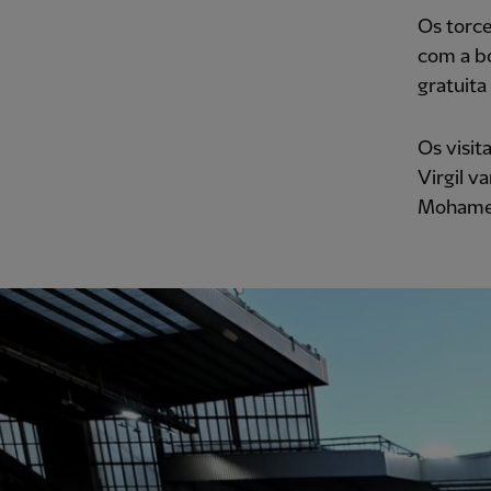
Os torce
com a bo
gratuita
Os visi
Virgil v
Mohamed