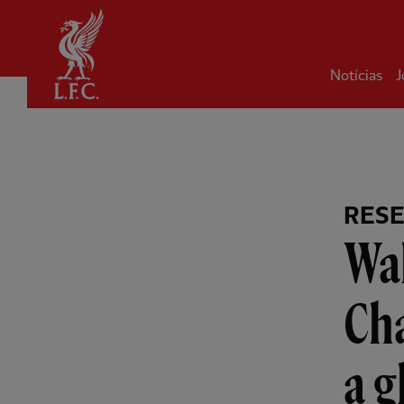
Inicial
Notícias
J
RES
Wal
Cha
a g