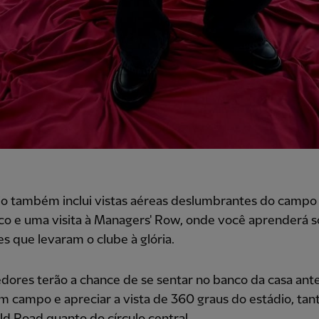
o também inclui vistas aéreas deslumbrantes do campo 
co e uma visita à Managers' Row, onde você aprenderá s
es que levaram o clube à glória.
dores terão a chance de se sentar no banco da casa ant
m campo e apreciar a vista de 360 graus do estádio, tan
ld Road quanto do círculo central.