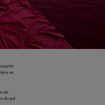
a partir
obre os
es de
to do gol