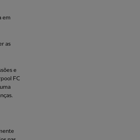
va em
er as
ssões e
erpool FC
, uma
anças.
amente
dos nas