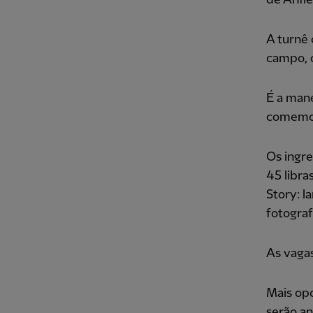
A turnê
campo, 
É a mane
comemor
Os ingre
45 libra
Story: l
fotograf
As vagas
Mais op
serão a