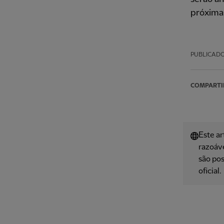
próxima
PUBLICAD
COMPARTI
Este ar
razoáve
são pos
oficial.