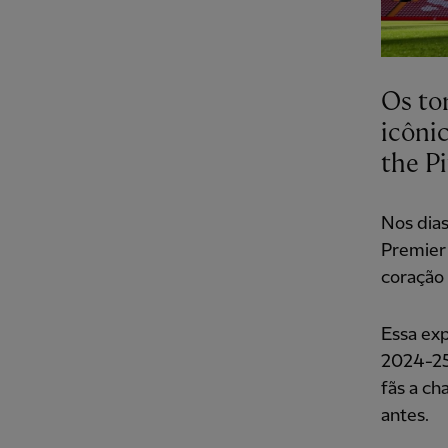
Os to
icôni
the P
Nos dia
Premier
coração 
Essa exp
2024-25
fãs a ch
antes.