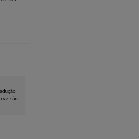
s
tradução
 a versão