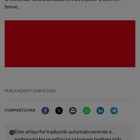
breve.
PUBLICADOS
1º JUNHO 2025
Facebook
Twitter
Email
WhatsApp
LinkedIn
Telegram
COMPARTILHAR
Este artigo foi traduzido automaticamente e,
embora todos os esforços razoáveis ​​tenham sido