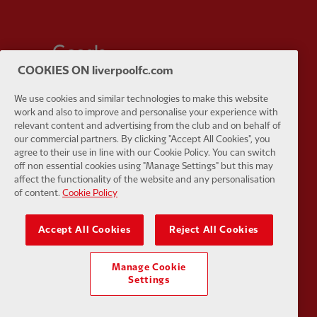
Partner:
Google Pixel
Partner:
H
COOKIES ON liverpoolfc.com
We use cookies and similar technologies to make this website
work and also to improve and personalise your experience with
relevant content and advertising from the club and on behalf of
our commercial partners. By clicking "Accept All Cookies", you
Partner:
Husqvarna
Partner:
Ja
agree to their use in line with our Cookie Policy. You can switch
off non essential cookies using "Manage Settings" but this may
affect the functionality of the website and any personalisation
of content.
Cookie Policy
Accept All Cookies
Reject All Cookies
Partner:
Kodansha
Partner:
L
Manage Cookie
Settings