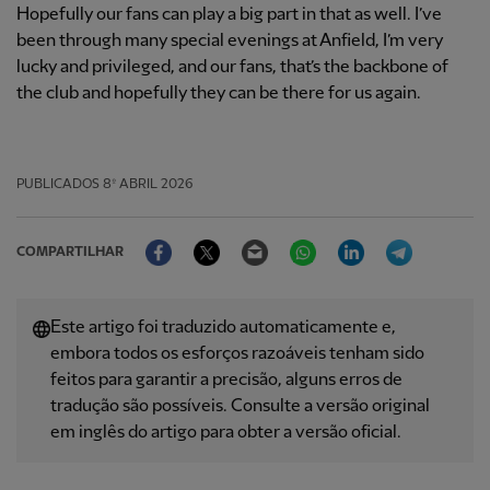
Hopefully our fans can play a big part in that as well. I’ve
been through many special evenings at Anfield, I’m very
lucky and privileged, and our fans, that’s the backbone of
the club and hopefully they can be there for us again.
PUBLICADOS
8º ABRIL 2026
Facebook
Twitter
Email
WhatsApp
LinkedIn
Telegram
COMPARTILHAR
Este artigo foi traduzido automaticamente e,
embora todos os esforços razoáveis ​​tenham sido
feitos para garantir a precisão, alguns erros de
tradução são possíveis. Consulte a versão original
em inglês do artigo para obter a versão oficial.