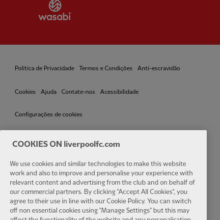
Partner:
Wasabi
Política de Privacidade
Termos e Condições
Anti-escravidão
Cookies
Ajuda
Contate-nos
Acessibilidade
Configurações de cookies
COOKIES ON liverpoolfc.com
Facebook
LinkedIn
TikTok
Instagram
Twitter
YouTube
One
We use cookies and similar technologies to make this website
work and also to improve and personalise your experience with
relevant content and advertising from the club and on behalf of
our commercial partners. By clicking "Accept All Cookies", you
agree to their use in line with our Cookie Policy. You can switch
off non essential cookies using "Manage Settings" but this may
affect the functionality of the website and any personalisation