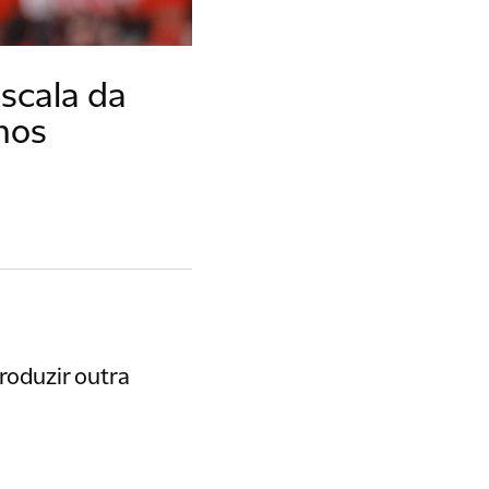
escala da
mos
roduzir outra