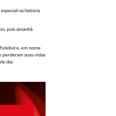
special na história
po, pois amanhã
 futebol e, em nome
e perderam suas vidas
le dia.