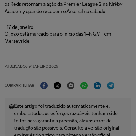
os Reds retornam à ação da Premier League 2 na Kirkby
Academy quando recebem o Arsenal no sábado
, 17 de janeiro.
O jogo está marcado para o início das 14h GMT em
Merseyside.
PUBLICADOS
9º JANEIRO 2026
Facebook
Twitter
Email
WhatsApp
LinkedIn
Telegram
COMPARTILHAR
Este artigo foi traduzido automaticamente e,
embora todos os esforços razoáveis ​​tenham sido
feitos para garantir a precisão, alguns erros de
tradução são possíveis. Consulte a versão original
em inglês do artigo para obter a versão oficial.