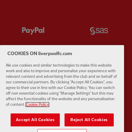
Partner:
Paypal
Partner:
S
COOKIES ON liverpoolfc.com
We use cookies and similar technologies to make this website
Partner:
Strauss Official Partner of Liverp
Partner:
T
work and also to improve and personalise your experience with
relevant content and advertising from the club and on behalf of
our commercial partners. By clicking "Accept All Cookies", you
agree to their use in line with our Cookie Policy. You can switch
off non essential cookies using "Manage Settings" but this may
affect the functionality of the website and any personalisation
of content.
Cookie Policy
Partner:
Trimble
Partner:
U
Accept All Cookies
Reject All Cookies