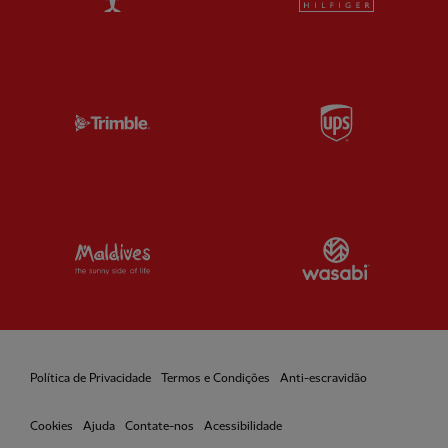
Partner:
Trimble
Partner:
U
Partner:
Visit Maldives
Partner:
W
Política de Privacidade
Termos e Condições
Anti-escravidão
Cookies
Ajuda
Contate-nos
Acessibilidade