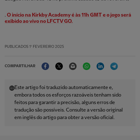
.
O início na Kirkby Academy é às 11h GMT e o jogo será
exibido ao vivo no LFCTV GO.
PUBLICADOS
1º FEVEREIRO 2025
Facebook
Twitter
Email
WhatsApp
LinkedIn
Telegram
COMPARTILHAR
Este artigo foi traduzido automaticamente e,
embora todos os esforços razoáveis ​​tenham sido
feitos para garantir a precisão, alguns erros de
tradução são possíveis. Consulte a versão original
em inglês do artigo para obter a versão oficial.