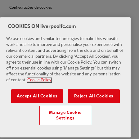
Configurações de cookies
COOKIES ON liverpoolfc.com
Facebook
LinkedIn
TikTok
Instagram
Twitter
YouTube
One
We use cookies and similar technologies to make this website
work and also to improve and personalise your experience with
relevant content and advertising from the club and on behalf of
our commercial partners. By clicking "Accept All Cookies", you
agree to their use in line with our Cookie Policy. You can switch
off non essential cookies using "Manage Settings" but this may
affect the functionality of the website and any personalisation
Download the official LFC app
of content.
Cookie Policy
Accept All Cookies
Reject All Cookies
Manage Cookie
© Copyright 2024 The Liverpool Football Club e Athletic Grounds
Settings
Limited. Todos os direitos reservados. Estatísticas da partida
fornecidas pela Opta Sports Data Limited. Reproduzido sob licença da
Football DataCo Limited. Todos os direitos reservados.