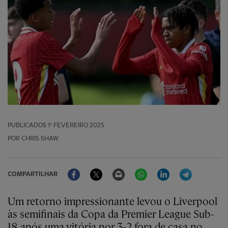
PUBLICADOS
1º FEVEREIRO 2025
POR CHRIS SHAW
Facebook
Twitter
Email
WhatsApp
LinkedIn
Telegram
COMPARTILHAR
Um retorno impressionante levou o Liverpool
às semifinais da Copa da Premier League Sub-
18 após uma vitória por 3-2 fora de casa no