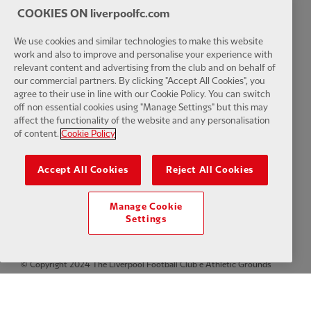
COOKIES ON liverpoolfc.com
Configurações de cookies
We use cookies and similar technologies to make this website
work and also to improve and personalise your experience with
relevant content and advertising from the club and on behalf of
our commercial partners. By clicking "Accept All Cookies", you
agree to their use in line with our Cookie Policy. You can switch
Facebook
LinkedIn
TikTok
Instagram
Twitter
YouTube
One
off non essential cookies using "Manage Settings" but this may
affect the functionality of the website and any personalisation
of content.
Cookie Policy
Accept All Cookies
Reject All Cookies
Download the official LFC app
Manage Cookie
Settings
© Copyright 2024 The Liverpool Football Club e Athletic Grounds
Limited. Todos os direitos reservados. Estatísticas da partida
fornecidas pela Opta Sports Data Limited. Reproduzido sob licença da
Football DataCo Limited. Todos os direitos reservados.