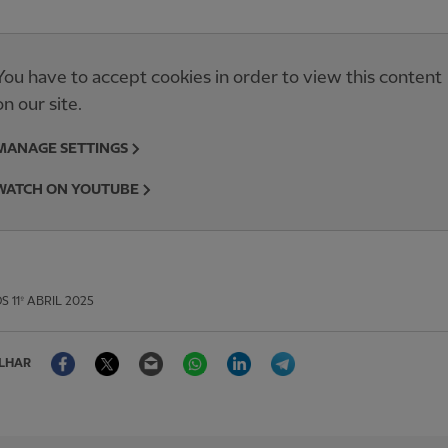
You have to accept cookies in order to view this content
on our site.
MANAGE SETTINGS
WATCH ON YOUTUBE
OS
11º ABRIL 2025
Facebook
Twitter
Email
WhatsApp
LinkedIn
Telegram
LHAR