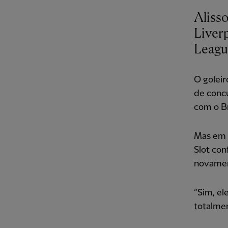
Aliss
Liver
Leagu
O goleir
de concu
com o Br
Mas em s
Slot con
novamen
“Sim, el
totalme