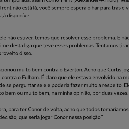
ta temporada, assim como Trent [Alexander-Arnold]. Ma
rent não está lá, você sempre espera olhar para trás e 
tá disponível
ele não estiver, temos que resolver esse problema. E n
time desta liga que teve esses problemas. Tentamos tirar
roveito disso.
ncionou muito bem contra o Everton. Acho que Curtis j
ontra o Fulham. É claro que ele estava envolvido na m
e se perguntar se ele poderia fazer muito a respeito. El
to bem ou muito bem, na minha opinião, por duas vezes.
ra, para ter Conor de volta, acho que todos tomaríamos
cisão, que seria jogar Conor nessa posição.”