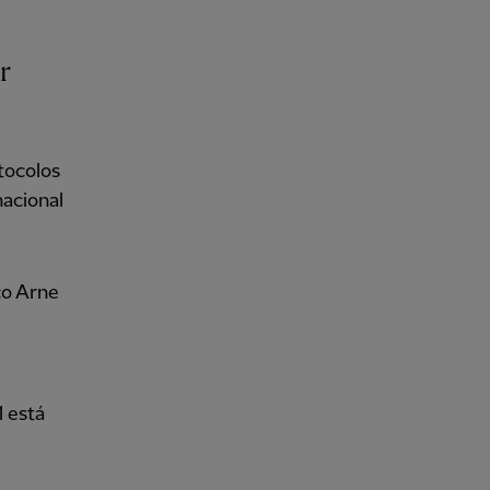
r
tocolos
acional
co Arne
1 está