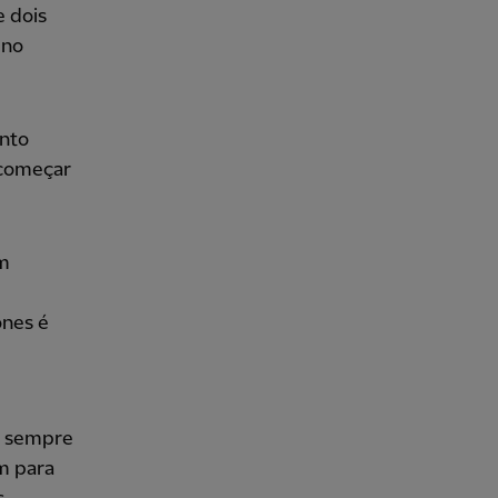
 dois
 no
ento
 começar
um
ones é
m sempre
m para