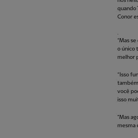
nós nes
quando T
Conor es
.
“Mas se 
o único 
melhor p
“Isso fu
também c
você pod
isso mui
“Mas ago
mesma de