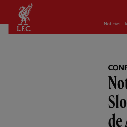
Inicial
Notícias
J
CONF
Not
Slo
de 