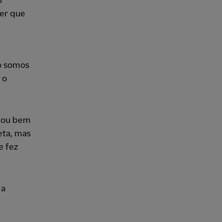
s
ver que
ão somos
 o
ogou bem
eta, mas
e fez
 a