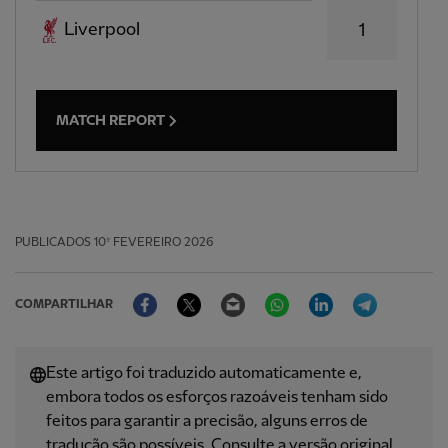
Liverpool
1
MATCH REPORT
PUBLICADOS
10º FEVEREIRO 2026
Facebook
Twitter
Email
WhatsApp
LinkedIn
Telegram
COMPARTILHAR
Este artigo foi traduzido automaticamente e,
embora todos os esforços razoáveis ​​tenham sido
feitos para garantir a precisão, alguns erros de
tradução são possíveis. Consulte a versão original