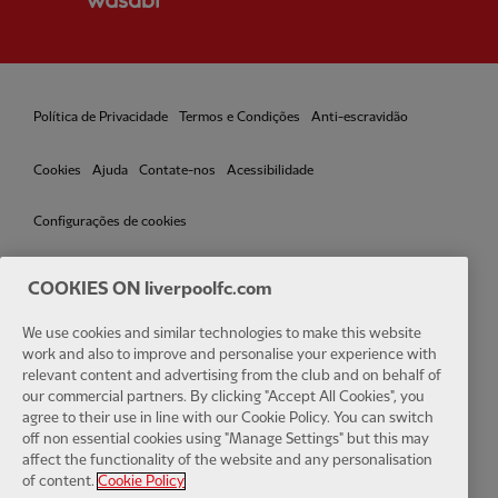
Política de Privacidade
Termos e Condições
Anti-escravidão
Cookies
Ajuda
Contate-nos
Acessibilidade
Configurações de cookies
COOKIES ON liverpoolfc.com
Facebook
LinkedIn
TikTok
Instagram
Twitter
YouTube
One
We use cookies and similar technologies to make this website
work and also to improve and personalise your experience with
relevant content and advertising from the club and on behalf of
our commercial partners. By clicking "Accept All Cookies", you
agree to their use in line with our Cookie Policy. You can switch
off non essential cookies using "Manage Settings" but this may
affect the functionality of the website and any personalisation
Download the official LFC app
of content.
Cookie Policy