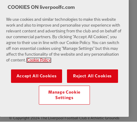
COOKIES ON liverpoolfc.com
Configurações de cookies
We use cookies and similar technologies to make this website
work and also to improve and personalise your experience with
relevant content and advertising from the club and on behalf of
our commercial partners. By clicking "Accept All Cookies", you
agree to their use in line with our Cookie Policy. You can switch
Facebook
LinkedIn
TikTok
Instagram
Twitter
YouTube
One
off non essential cookies using "Manage Settings" but this may
affect the functionality of the website and any personalisation
of content.
Cookie Policy
Accept All Cookies
Reject All Cookies
Download the official LFC app
Manage Cookie
Settings
© Copyright 2024 The Liverpool Football Club e Athletic Grounds
Limited. Todos os direitos reservados. Estatísticas da partida
fornecidas pela Opta Sports Data Limited. Reproduzido sob licença da
Football DataCo Limited. Todos os direitos reservados.