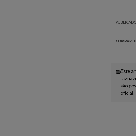
PUBLICAD
COMPARTI
Este ar
razoáve
são pos
oficial.