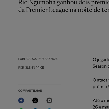
Rio Ngumoha ganhou dois prêmios na Conferência de Desenvolvimento Juvenil
da Premier League na noite de ter
PUBLICADOS
12º MAIO 2026
O jogad
Season 
POR GLENN PRICE
O ataca
prêmio S
COMPARTILHAR
Facebook
Twitter
Email
Até o m
26 e ma
WhatsApp
LinkedIn
Telegram