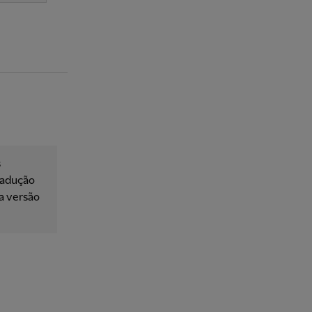
s
tradução
 a versão