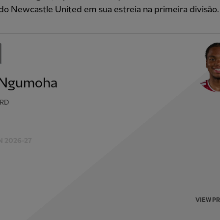
do Newcastle United em sua estreia na primeira divisão.
 Ngumoha
RD
 2026-27
VIEW P