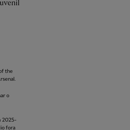
of the
rsenal.
ar o
m 2025-
io fora