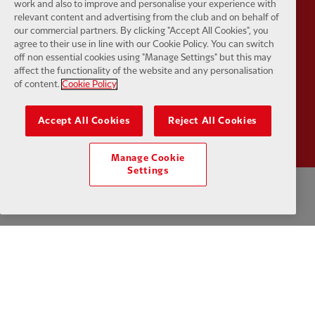
work and also to improve and personalise your experience with
Partner:
UPS
Partner:
Vi
relevant content and advertising from the club and on behalf of
our commercial partners. By clicking "Accept All Cookies", you
agree to their use in line with our Cookie Policy. You can switch
off non essential cookies using "Manage Settings" but this may
affect the functionality of the website and any personalisation
of content.
Cookie Policy
Partner:
Wasabi
Accept All Cookies
Reject All Cookies
Manage Cookie
Settings
Política de Privacidade
Termos e Condições
Anti-escravidão
Cookies
Ajuda
Contate-nos
Acessibilidade
Configurações de cookies