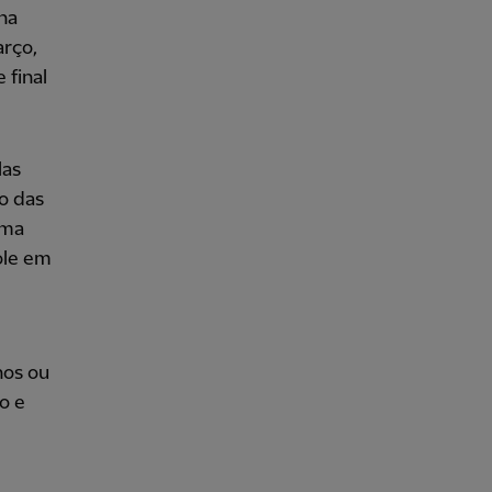
na
arço,
 final
las
o das
rma
ole em
nos ou
o e