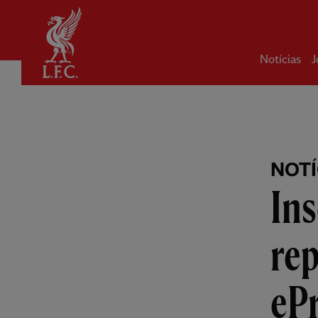
Inicial
Notícias
J
NOTÍ
Ins
rep
eP