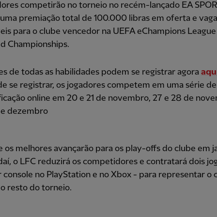
dores competirão no torneio no recém-lançado EA SPO
uma premiação total de 100.000 libras em oferta e vag
veis para o clube vencedor na UEFA eChampions League
ld Championships.
s de todas as habilidades podem se registrar agora
aqu
e se registrar, os jogadores competem em uma série de
ficação online em 20 e 21 de novembro, 27 e 28 de nov
 de dezembro
os melhores avançarão para os play-offs do clube em ja
 daí, o LFC reduzirá os competidores e contratará dois j
 console no PlayStation e no Xbox - para representar o 
o resto do torneio.