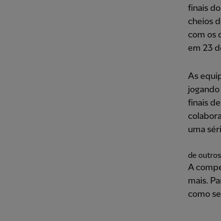
finais d
cheios d
com os q
em 23 d
As equip
jogando
finais 
colabor
uma séri
de outros
A compet
mais. Pa
como se