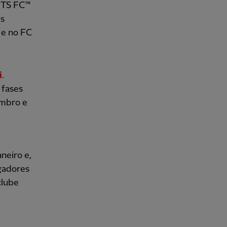
RTS FC™
as
 e no FC
i
.
 fases
embro e
neiro e,
ogadores
clube