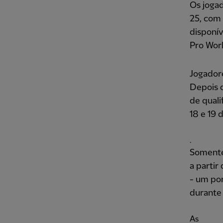
Os joga
25, com 
disponí
Pro Wor
Jogadore
Depois d
de quali
18 e 19
.
Somente 
a partir
- um por
durante 
As