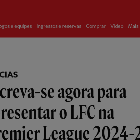
ogos e equipes
Ingressos e reservas
Comprar
Video
Mais
CIAS
creva-se agora para
resentar o LFC na
remier League 2024-