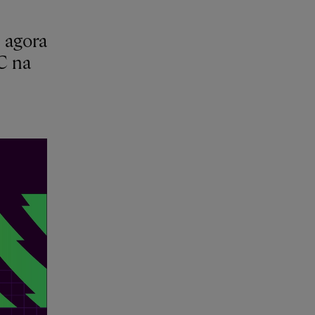
 agora
C na