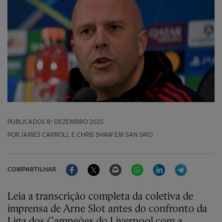
PUBLICADOS
8º DEZEMBRO 2025
POR JAMES CARROLL E CHRIS SHAW EM SAN SIRO
Facebook
Twitter
Email
WhatsApp
LinkedIn
Telegram
COMPARTILHAR
Leia a transcrição completa da coletiva de
imprensa de Arne Slot antes do confronto da
Liga dos Campeões do Liverpool com a