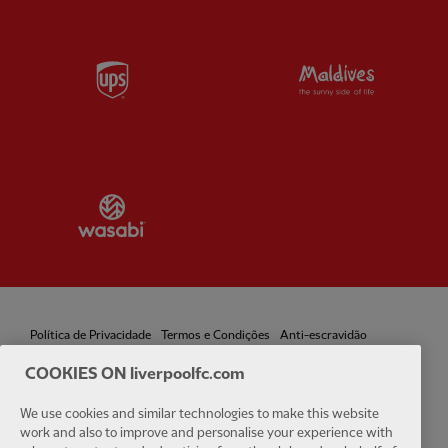
Partner:
UPS
Partner:
Vi
Partner:
Wasabi
Política de Privacidade
Termos e Condições
Anti-escravidão
COOKIES ON liverpoolfc.com
Cookies
Ajuda
Contate-nos
Acessibilidade
We use cookies and similar technologies to make this website
Configurações de cookies
work and also to improve and personalise your experience with