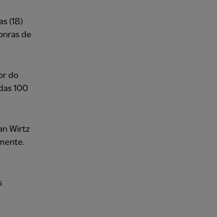
s (18)
onras de
or do
 das 100
ian Wirtz
amente.
s