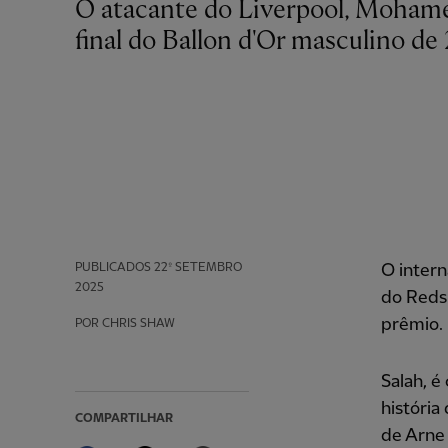
O atacante do Liverpool, Mohamed Salah, ficou em quarto lugar na classificação
final do Ballon d'Or masculino de
PUBLICADOS
22º SETEMBRO
O intern
2025
do Reds 
prêmio.
POR CHRIS SHAW
Salah, é
história
COMPARTILHAR
de Arne 
Facebook
Twitter
Email