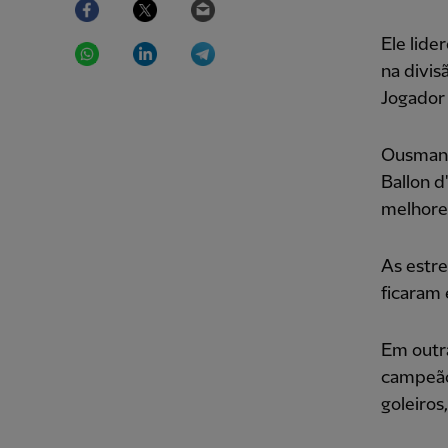
WhatsApp
LinkedIn
Telegram
Ele lide
na divis
Jogador
Ousmane
Ballon d
melhores
As estre
ficaram 
Em outra
campeão
goleiros