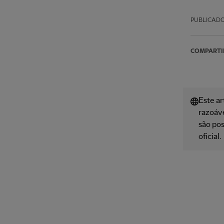
PUBLICAD
COMPARTI
Este ar
razoáve
são pos
oficial.