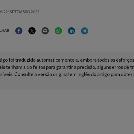
OS
22º SETEMBRO 2025
Facebook
Twitter
Email
WhatsApp
LinkedIn
Telegram
LHAR
tigo foi traduzido automaticamente e, embora todos os esforço
is ​​tenham sido feitos para garantir a precisão, alguns erros de 
síveis. Consulte a versão original em inglês do artigo para obter