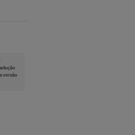
s
tradução
 a versão