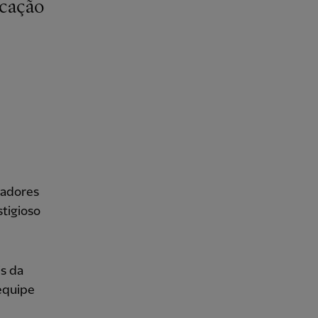
gadores
stigioso
is da
 equipe