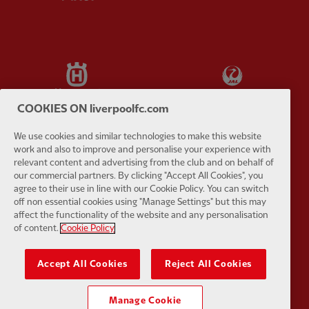
Partner:
Husqvarna
Partner:
Ja
COOKIES ON liverpoolfc.com
We use cookies and similar technologies to make this website
work and also to improve and personalise your experience with
Partner:
Kodansha
Partner:
L
relevant content and advertising from the club and on behalf of
our commercial partners. By clicking "Accept All Cookies", you
agree to their use in line with our Cookie Policy. You can switch
off non essential cookies using "Manage Settings" but this may
affect the functionality of the website and any personalisation
of content.
Cookie Policy
Partner:
Orion
Partner:
P
Accept All Cookies
Reject All Cookies
Manage Cookie