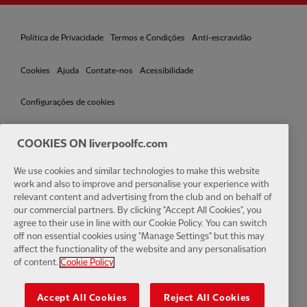
Política de Privacidade
Termos e Condições
Anti-escravidão
Cookies
Ajuda
Contate-nos
Acessibilidade
Configurações de cookies
COOKIES ON liverpoolfc.com
We use cookies and similar technologies to make this website
Facebook
LinkedIn
TikTok
Instagram
Twitter
YouTube
One
work and also to improve and personalise your experience with
relevant content and advertising from the club and on behalf of
our commercial partners. By clicking "Accept All Cookies", you
agree to their use in line with our Cookie Policy. You can switch
off non essential cookies using "Manage Settings" but this may
affect the functionality of the website and any personalisation
Download the official LFC app
of content.
Cookie Policy
Accept All Cookies
Reject All Cookies