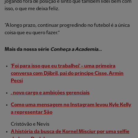
jogando fora de posição e sinto que também lidei bem com
isso, o que me deixa feliz.
“A longo prazo, continuar progredindo no futebol é a única
coisa que eu quero fazer.”
Mais da nossa
série
Conheça a Academia
...
'Foi para isso que eu trabalhei' - uma primeira
conversa com Djibril, pai do príncipe Cisse, Armin
Pecsi
, novo cargo e ambições gerenciais
Como uma mensagem no Instagram levou Kyle Kelly
a representar São
Cristóvão e Nevis
A história da busca de Kornel Misciur por uma selfie