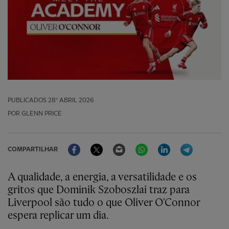
PUBLICADOS
28º ABRIL 2026
POR GLENN PRICE
Facebook
Twitter
Email
WhatsApp
LinkedIn
Telegram
COMPARTILHAR
A qualidade, a energia, a versatilidade e os
gritos que Dominik Szoboszlai traz para
Liverpool são tudo o que Oliver O'Connor
espera replicar um dia.