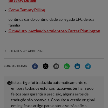
de Jerzy Dudek
Como Tommy Pilling
continua dando continuidade ao legado LFC de sua
família
O maduro, motivado e talentoso Carter Pinnington
PUBLICADOS
28º ABRIL 2026
Facebook
Twitter
Email
WhatsApp
LinkedIn
Telegram
COMPARTILHAR
Este artigo foi traduzido automaticamente e,
embora todos os esforços razoáveis ​​tenham sido
feitos para garantir a precisão, alguns erros de
tradução são possíveis. Consulte a versão original
em inglês do artigo para obter a versão oficial.