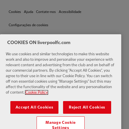
Cookies
Ajuda
Contate-nos
Acessibilidade
Configurações de cookies
COOKIES ON liverpoolfc.com
Facebook
LinkedIn
TikTok
Instagram
Twitter
YouTube
One
We use cookies and similar technologies to make this website
work and also to improve and personalise your experience with
relevant content and advertising from the club and on behalf of
our commercial partners. By clicking "Accept All Cookies", you
agree to their use in line with our Cookie Policy. You can switch
off non essential cookies using "Manage Settings" but this may
affect the functionality of the website and any personalisation
Download the official LFC app
of content.
Cookie Policy
Accept All Cookies
Reject All Cookies
Manage Cookie
© Copyright 2024 The Liverpool Football Club e Athletic Grounds
Settings
Limited. Todos os direitos reservados. Estatísticas da partida