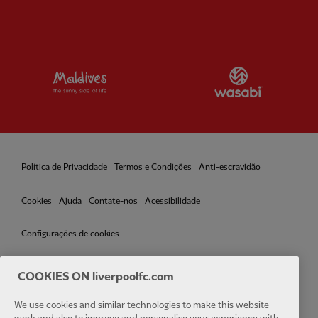
Partner:
Visit Maldives
Partner:
W
Política de Privacidade
Termos e Condições
Anti-escravidão
Cookies
Ajuda
Contate-nos
Acessibilidade
Configurações de cookies
COOKIES ON liverpoolfc.com
We use cookies and similar technologies to make this website
Facebook
LinkedIn
TikTok
Instagram
Twitter
YouTube
One