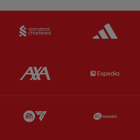
Partner:
Standard Chartered
Partner:
Partner:
AXA
Partner:
Partner:
EA Sports
Partner:
E