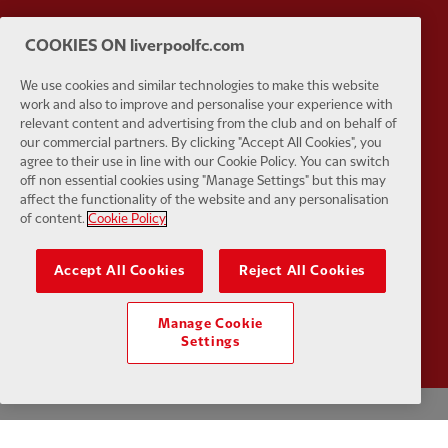
Partner:
Strauss Official Partner of Liverp
Partner:
T
COOKIES ON liverpoolfc.com
We use cookies and similar technologies to make this website
work and also to improve and personalise your experience with
relevant content and advertising from the club and on behalf of
our commercial partners. By clicking "Accept All Cookies", you
agree to their use in line with our Cookie Policy. You can switch
Partner:
Trimble
Partner:
U
off non essential cookies using "Manage Settings" but this may
affect the functionality of the website and any personalisation
of content.
Cookie Policy
Accept All Cookies
Reject All Cookies
Partner:
Visit Maldives
Partner:
W
Manage Cookie
Settings
Política de Privacidade
Termos e Condições
Anti-escravidão