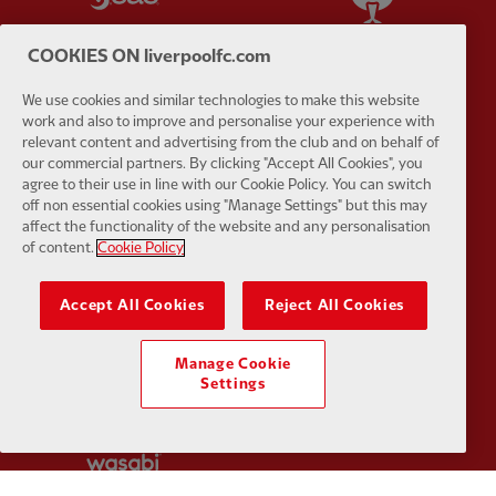
COOKIES ON liverpoolfc.com
We use cookies and similar technologies to make this website
work and also to improve and personalise your experience with
Partner:
Tommy Hilfiger
Partner:
T
relevant content and advertising from the club and on behalf of
our commercial partners. By clicking "Accept All Cookies", you
agree to their use in line with our Cookie Policy. You can switch
off non essential cookies using "Manage Settings" but this may
affect the functionality of the website and any personalisation
of content.
Cookie Policy
Partner:
UPS
Partner:
Vi
Accept All Cookies
Reject All Cookies
Manage Cookie
Settings
Partner:
Wasabi