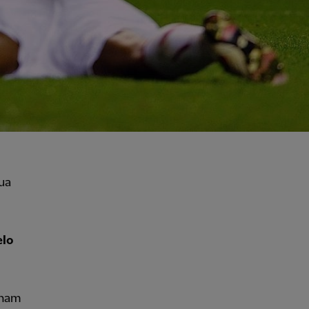
ua
elo
nham