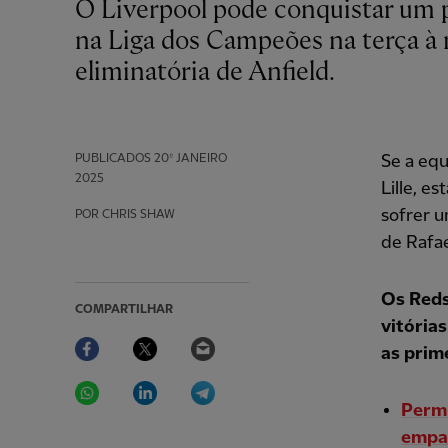
O Liverpool pode conquistar um pedaço da história do clube ao receber o Lille
na Liga dos Campeões na terça à no
eliminatória de Anfield.
PUBLICADOS
20º JANEIRO
Se a equ
2025
Lille, e
sofrer 
POR CHRIS SHAW
de Rafa
Os Reds
COMPARTILHAR
vitória
Facebook
Twitter
Email
as prim
WhatsApp
LinkedIn
Telegram
Permu
empat