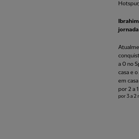
Hotspur,
Ibrahim
jornada
Atualmen
conquist
a 0 no S
casa e o
em casa 
por 2 a
por 3 a 2 