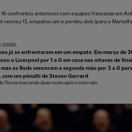
16 confrontos anteriores com equipes francesas em Anfi
ol venceu 13, empatou um e perdeu dois (para o Marsel
m 2009).
pes já se enfrentaram em um empate. Em março de 2
nceu o Liverpool por 1 a 0 em casa nas oitavas de fina
 mas os Reds venceram a segunda mão por 3 a 0 par
, com um pênalti de Steven Gerrard
o Torres marcando duas vezes após o intervalo.