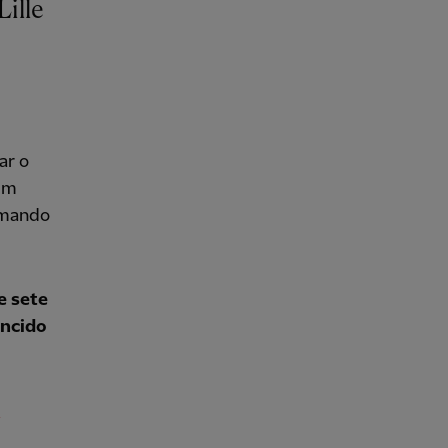
ar o
sem
omando
e sete
encido
o