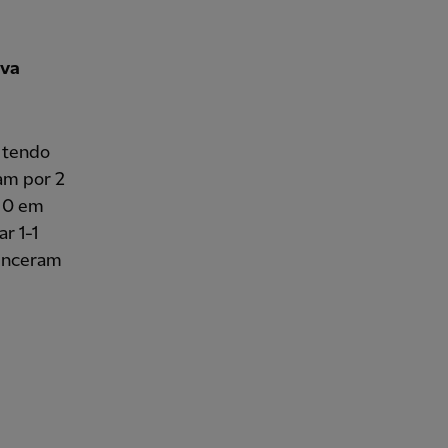
ava
, tendo
am por 2
a 0 em
r 1-1
venceram