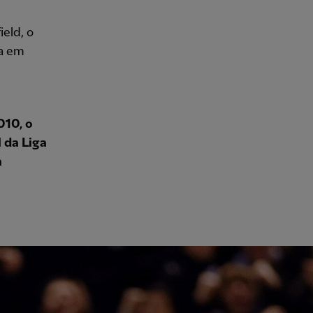
eld, o
ha em
010, o
l da Liga
a