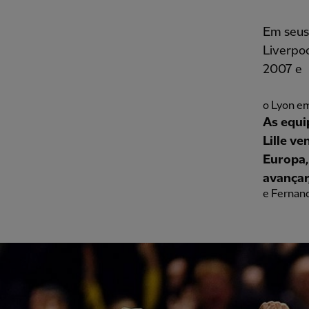
Em seus 
Liverpo
2007 e
o Lyon e
As equi
Lille ve
Europa,
avançar
e Fernand