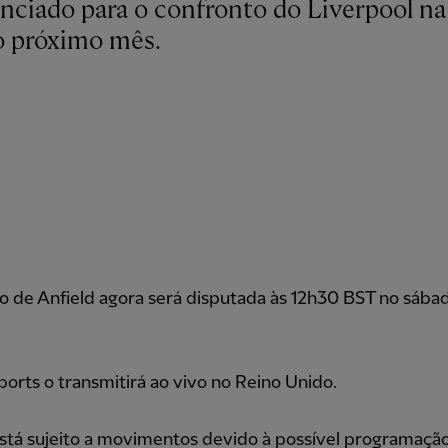
o próximo mês.
o de Anfield agora será disputada às 12h30 BST no sábad
orts o transmitirá ao vivo no Reino Unido.
stá sujeito a movimentos devido à possível programaçã