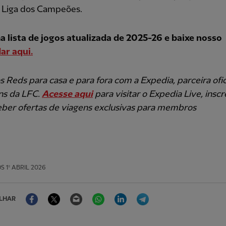
a Liga dos Campeões.
a lista de jogos atualizada de 2025-26 e baixe nosso
ar aqui.
s Reds para casa e para fora com a Expedia, parceira ofic
ns da LFC.
Acesse aqui
para visitar o Expedia Live, insc
eber ofertas de viagens exclusivas para membros
OS
1º ABRIL 2026
Facebook
Twitter
Email
WhatsApp
LinkedIn
Telegram
LHAR