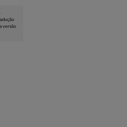
s
tradução
 a versão