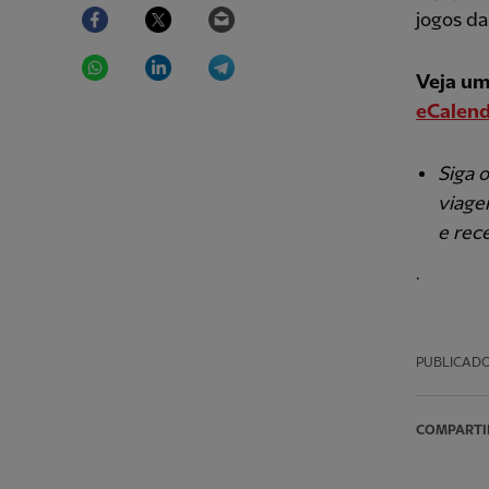
Facebook
Twitter
Email
jogos d
WhatsApp
LinkedIn
Telegram
Veja um
eCalend
Siga o
viage
e rec
.
PUBLICAD
COMPARTI