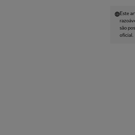
Este ar
razoáve
são pos
oficial.