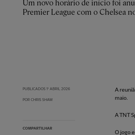
Um novo horário de início foi anunciado para o confronto do Liverpool na
Premier League com o Chelsea n
PUBLICADOS
1º ABRIL 2026
A reuniã
maio.
POR CHRIS SHAW
A TNT Sp
COMPARTILHAR
O jogo e