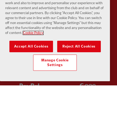
work and also to improve and personalise your experience with
relevant content and advertising from the club and on behalf of
Partner:
Japan Airlines
Partner:
K
our commercial partners. By clicking "Accept All Cookies", you
agree to their use in line with our Cookie Policy. You can switch
off non essential cookies using "Manage Settings" but this may
affect the functionality of the website and any personalisation
of content.
Cookie Policy
Accept All Cookies
Reject All Cookies
Partner:
Lucozade
Partner:
O
Manage Cookie
Settings
Partner:
Paypal
Partner:
S