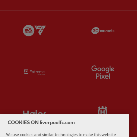
Partner:
EA Sports
Partner:
E
Partner:
Extreme
Partner:
G
Partner:
Haier
Partner:
H
COOKIES ON liverpoolfc.com
We use cookies and similar technologies to make this website