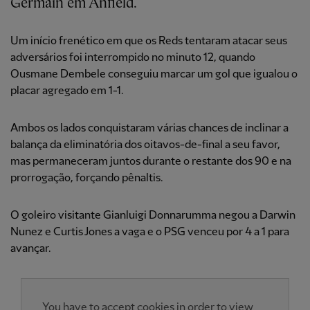
Germain em Anfield.
Um início frenético em que os Reds tentaram atacar seus
adversários foi interrompido no minuto 12, quando
Ousmane Dembele conseguiu marcar um gol que igualou o
placar agregado em 1-1.
Ambos os lados conquistaram várias chances de inclinar a
balança da eliminatória dos oitavos-de-final a seu favor,
mas permaneceram juntos durante o restante dos 90 e na
prorrogação, forçando pênaltis.
O goleiro visitante Gianluigi Donnarumma negou a Darwin
Nunez e Curtis Jones a vaga e o PSG venceu por 4 a 1 para
avançar.
You have to accept cookies in order to view