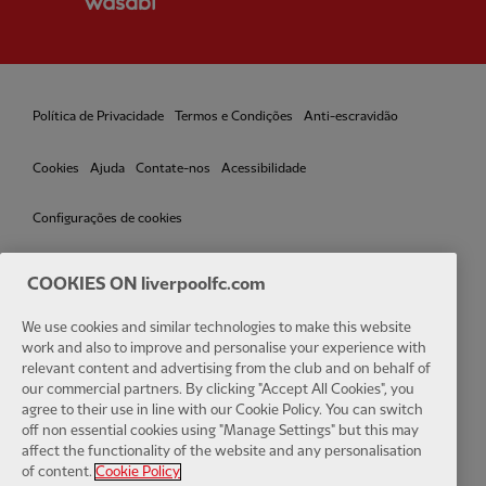
Política de Privacidade
Termos e Condições
Anti-escravidão
Cookies
Ajuda
Contate-nos
Acessibilidade
Configurações de cookies
COOKIES ON liverpoolfc.com
Facebook
LinkedIn
TikTok
Instagram
Twitter
YouTube
One
We use cookies and similar technologies to make this website
work and also to improve and personalise your experience with
relevant content and advertising from the club and on behalf of
our commercial partners. By clicking "Accept All Cookies", you
agree to their use in line with our Cookie Policy. You can switch
off non essential cookies using "Manage Settings" but this may
affect the functionality of the website and any personalisation
Download the official LFC app
of content.
Cookie Policy