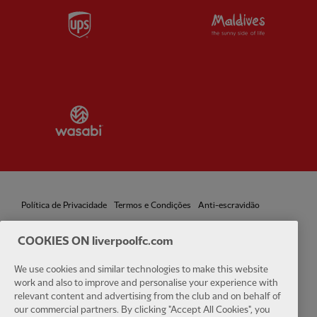
Partner:
UPS
Partner:
Vi
Partner:
Wasabi
Política de Privacidade
Termos e Condições
Anti-escravidão
Cookies
Ajuda
Contate-nos
Acessibilidade
COOKIES ON liverpoolfc.com
We use cookies and similar technologies to make this website
Configurações de cookies
work and also to improve and personalise your experience with
relevant content and advertising from the club and on behalf of
our commercial partners. By clicking "Accept All Cookies", you