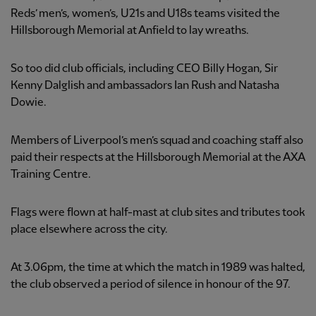
Reds’ men’s, women’s, U21s and U18s teams visited the
Hillsborough Memorial at Anfield to lay wreaths.
So too did club officials, including CEO Billy Hogan, Sir
Kenny Dalglish and ambassadors Ian Rush and Natasha
Dowie.
Members of Liverpool’s men’s squad and coaching staff also
paid their respects at the Hillsborough Memorial at the AXA
Training Centre.
Flags were flown at half-mast at club sites and tributes took
place elsewhere across the city.
At 3.06pm, the time at which the match in 1989 was halted,
the club observed a period of silence in honour of the 97.