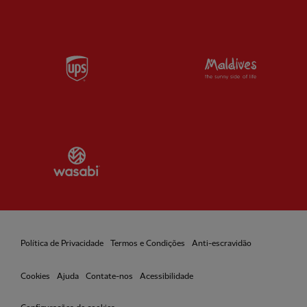
Partner:
UPS
Partner:
Vi
Partner:
Wasabi
Política de Privacidade
Termos e Condições
Anti-escravidão
Cookies
Ajuda
Contate-nos
Acessibilidade