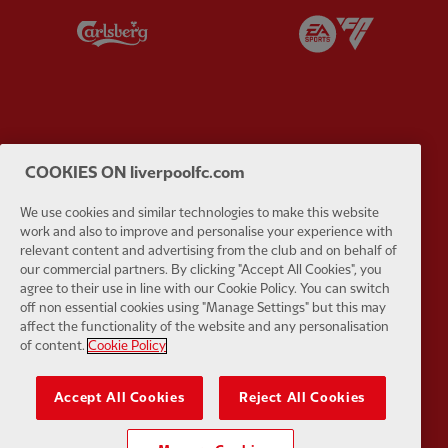
Partner:
Carlsberg
Partner:
E
Partner:
EC Markets
Partner:
E
COOKIES ON liverpoolfc.com
We use cookies and similar technologies to make this website
work and also to improve and personalise your experience with
relevant content and advertising from the club and on behalf of
our commercial partners. By clicking "Accept All Cookies", you
Partner:
Google Pixel
Partner:
H
agree to their use in line with our Cookie Policy. You can switch
off non essential cookies using "Manage Settings" but this may
affect the functionality of the website and any personalisation
of content.
Cookie Policy
Accept All Cookies
Reject All Cookies
Partner:
Husqvarna
Partner:
Ja