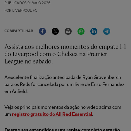
PUBLICADOS
9º MAIO 2026
POR LIVERPOOL FC
Facebook
Twitter
Email
WhatsApp
LinkedIn
Telegram
COMPARTILHAR
Assista aos melhores momentos do empate 1-1
do Liverpool com o Chelsea na Premier
League no sábado.
A excelente finalização antecipada de Ryan Gravenberch
para os Reds foi cancelada por um livre de Enzo Fernandez
em Anfield.
Veja os principais momentos da ação no vídeo acima com
um
registro gratuito do All Red Essential
.
Destaques estendidos e um replay completo estarão