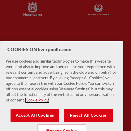
Partner:
Husqvarna
Partner:
Ja
Partner:
Kodansha
Partner:
L
COOKIES ON liverpoolfc.com
We use cookies and similar technologies to make this website
work and also to improve and personalise your experience with
relevant content and advertising from the club and on behalf of
our commercial partners. By clicking "Accept All Cookies", you
agree to their use in line with our Cookie Policy. You can switch
Partner:
Orion
Partner:
P
off non essential cookies using "Manage Settings" but this may
affect the functionality of the website and any personalisation
of content.
Cookie Policy
Accept All Cookies
Reject All Cookies
Partner:
SAS
Partner:
S