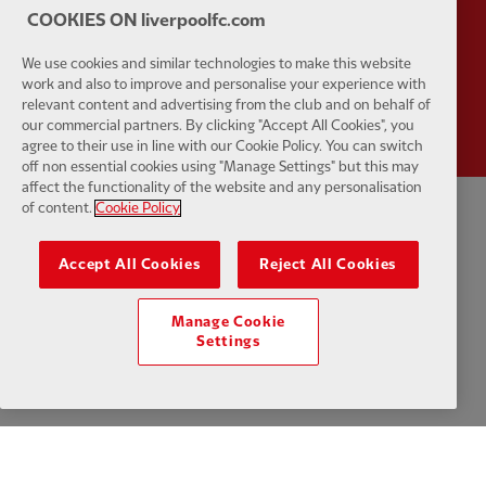
COOKIES ON liverpoolfc.com
We use cookies and similar technologies to make this website
Partner:
Wasabi
work and also to improve and personalise your experience with
relevant content and advertising from the club and on behalf of
our commercial partners. By clicking "Accept All Cookies", you
agree to their use in line with our Cookie Policy. You can switch
off non essential cookies using "Manage Settings" but this may
affect the functionality of the website and any personalisation
of content.
Cookie Policy
Política de Privacidade
Termos e Condições
Anti-escravidão
Accept All Cookies
Reject All Cookies
Cookies
Ajuda
Contate-nos
Acessibilidade
Manage Cookie
Configurações de cookies
Settings
Facebook
LinkedIn
TikTok
Instagram
Twitter
YouTube
One