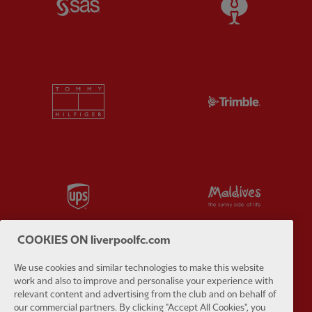
Partner:
Tommy Hilfiger
Partner:
T
Partner:
UPS
Partner:
Vi
COOKIES ON liverpoolfc.com
We use cookies and similar technologies to make this website
Partner:
Wasabi
work and also to improve and personalise your experience with
relevant content and advertising from the club and on behalf of
our commercial partners. By clicking "Accept All Cookies", you