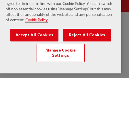
agree to their use in line with our Cookie Policy. You can switch
off non essential cookies using "Manage Settings" but this may
affect the functionality of the website and any personalisation
of content.
Cookie Policy
Política de Privacidade
Termos e Condições
Anti-escravidão
Accept All Cookies
Reject All Cookies
Cookies
Ajuda
Contate-nos
Acessibilidade
Manage Cookie
Configurações de cookies
Settings
Facebook
LinkedIn
TikTok
Instagram
Twitter
YouTube
One
Download the official LFC app