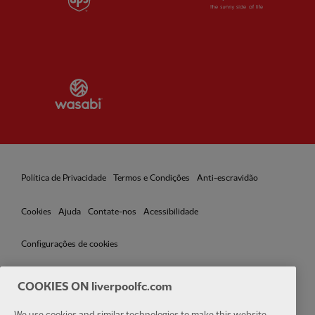
Partner:
Wasabi
Política de Privacidade
Termos e Condições
Anti-escravidão
Cookies
Ajuda
Contate-nos
Acessibilidade
Configurações de cookies
COOKIES ON liverpoolfc.com
We use cookies and similar technologies to make this website