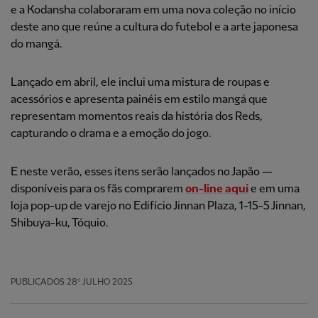
e a Kodansha colaboraram em uma nova coleção no início
deste ano que reúne a cultura do futebol e a arte japonesa
do mangá.
Lançado em abril, ele inclui uma mistura de roupas e
acessórios e apresenta painéis em estilo mangá que
representam momentos reais da história dos Reds,
capturando o drama e a emoção do jogo.
E neste verão, esses itens serão lançados no Japão —
disponíveis para os fãs comprarem
on-line aqui
e em uma
loja pop-up de varejo no Edifício Jinnan Plaza, 1-15-5 Jinnan,
Shibuya-ku, Tóquio.
PUBLICADOS
28º JULHO 2025
Facebook
Twitter
Email
WhatsApp
LinkedIn
Telegram