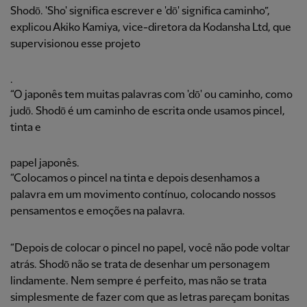
Shodō. 'Sho' significa escrever e 'dō' significa caminho”,
explicou Akiko Kamiya, vice-diretora da Kodansha Ltd, que
supervisionou esse projeto
.
“O japonês tem muitas palavras com 'dō' ou caminho, como
judō. Shodō é um caminho de escrita onde usamos pincel,
tinta e
papel japonês.
“Colocamos o pincel na tinta e depois desenhamos a
palavra em um movimento contínuo, colocando nossos
pensamentos e emoções na palavra.
“Depois de colocar o pincel no papel, você não pode voltar
atrás. Shodō não se trata de desenhar um personagem
lindamente. Nem sempre é perfeito, mas não se trata
simplesmente de fazer com que as letras pareçam bonitas