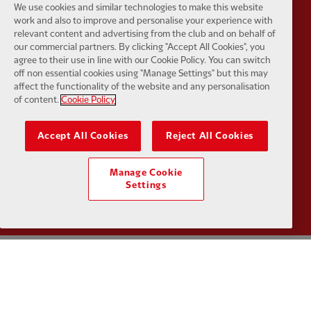
We use cookies and similar technologies to make this website
work and also to improve and personalise your experience with
relevant content and advertising from the club and on behalf of
our commercial partners. By clicking "Accept All Cookies", you
agree to their use in line with our Cookie Policy. You can switch
off non essential cookies using "Manage Settings" but this may
Partner:
UPS
Partner:
Vi
affect the functionality of the website and any personalisation
of content.
Cookie Policy
Accept All Cookies
Reject All Cookies
Manage Cookie
Partner:
Wasabi
Settings
Política de Privacidade
Termos e Condições
Anti-escravidão
Cookies
Ajuda
Contate-nos
Acessibilidade