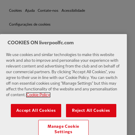
Cookies
Ajuda
Contate-nos
Acessibilidade
Configurações de cookies
COOKIES ON liverpoolfc.com
We use cookies and similar technologies to make this website
Facebook
LinkedIn
TikTok
Instagram
Twitter
YouTube
One
work and also to improve and personalise your experience with
relevant content and advertising from the club and on behalf of
our commercial partners. By clicking "Accept All Cookies", you
agree to their use in line with our Cookie Policy. You can switch
off non essential cookies using "Manage Settings" but this may
affect the functionality of the website and any personalisation
Download the official LFC app
of content.
Cookie Policy
Accept All Cookies
Reject All Cookies
Manage Cookie
© Copyright 2024 The Liverpool Football Club e Athletic Grounds
Settings
Limited. Todos os direitos reservados. Estatísticas da partida