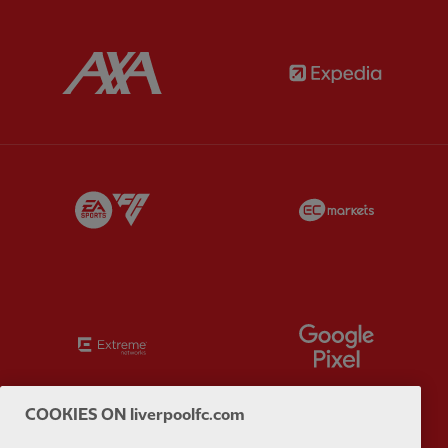
Partner:
AXA
Partner:
Partner:
EA Sports
Partner:
E
Partner:
Extreme
Partner:
G
COOKIES ON liverpoolfc.com