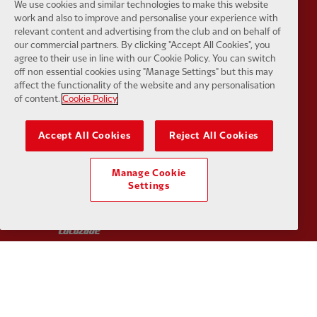
We use cookies and similar technologies to make this website
Partner:
Haier
Partner:
H
work and also to improve and personalise your experience with
relevant content and advertising from the club and on behalf of
our commercial partners. By clicking "Accept All Cookies", you
agree to their use in line with our Cookie Policy. You can switch
off non essential cookies using "Manage Settings" but this may
affect the functionality of the website and any personalisation
of content.
Cookie Policy
Partner:
Japan Airlines
Partner:
K
Accept All Cookies
Reject All Cookies
Manage Cookie
Settings
Partner:
Lucozade
Partner:
O
Partner:
Paypal
Partner:
S