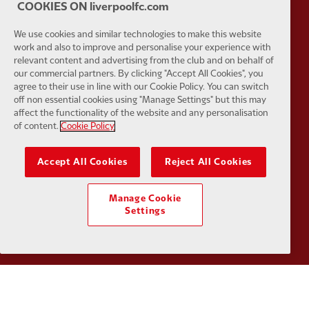
COOKIES ON liverpoolfc.com
We use cookies and similar technologies to make this website
work and also to improve and personalise your experience with
relevant content and advertising from the club and on behalf of
our commercial partners. By clicking "Accept All Cookies", you
agree to their use in line with our Cookie Policy. You can switch
Partner:
Tommy Hilfiger
Partner:
T
off non essential cookies using "Manage Settings" but this may
affect the functionality of the website and any personalisation
of content.
Cookie Policy
Accept All Cookies
Reject All Cookies
Partner:
UPS
Partner:
Vi
Manage Cookie
Settings
Partner:
Wasabi