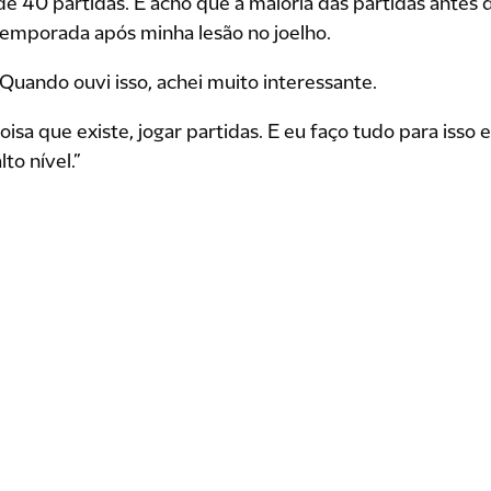
de 40 partidas. E acho que a maioria das partidas antes
temporada após minha lesão no joelho.
 Quando ouvi isso, achei muito interessante.
oisa que existe, jogar partidas. E eu faço tudo para isso 
to nível.”