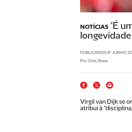
'É u
NOTÍCIAS
longevidade 
PUBLICADOS
8º JUNHO 2
Por Chris Shaw
Virgil van Dijk se 
atribui à “disciplina