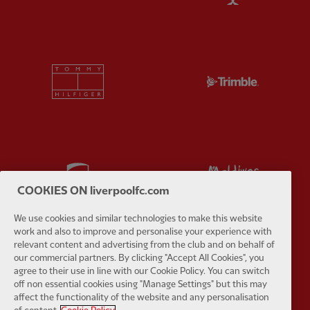
Partner:
Tommy Hilfiger
Partner:
T
Partner:
UPS
Partner:
Vi
COOKIES ON liverpoolfc.com
We use cookies and similar technologies to make this website
work and also to improve and personalise your experience with
relevant content and advertising from the club and on behalf of
our commercial partners. By clicking "Accept All Cookies", you
Partner:
Wasabi
agree to their use in line with our Cookie Policy. You can switch
off non essential cookies using "Manage Settings" but this may
affect the functionality of the website and any personalisation