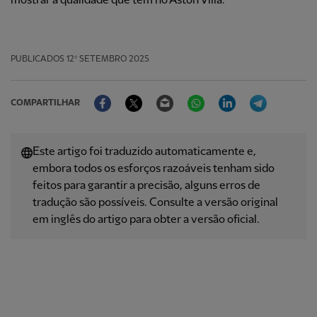
mostrar a qualidade que tem no Aston Villa.”
PUBLICADOS
12º SETEMBRO 2025
Facebook
Twitter
Email
WhatsApp
LinkedIn
Telegram
COMPARTILHAR
Este artigo foi traduzido automaticamente e,
embora todos os esforços razoáveis ​​tenham sido
feitos para garantir a precisão, alguns erros de
tradução são possíveis. Consulte a versão original
em inglês do artigo para obter a versão oficial.