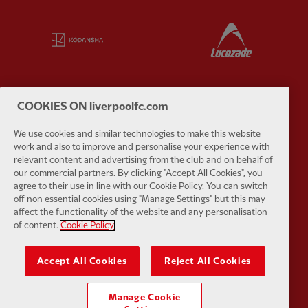
Partner:
Kodansha
Partner:
L
COOKIES ON liverpoolfc.com
Partner:
Orion
Partner:
P
We use cookies and similar technologies to make this website
work and also to improve and personalise your experience with
relevant content and advertising from the club and on behalf of
our commercial partners. By clicking "Accept All Cookies", you
agree to their use in line with our Cookie Policy. You can switch
off non essential cookies using "Manage Settings" but this may
affect the functionality of the website and any personalisation
Partner:
SAS
Partner:
S
of content.
Cookie Policy
Accept All Cookies
Reject All Cookies
Manage Cookie