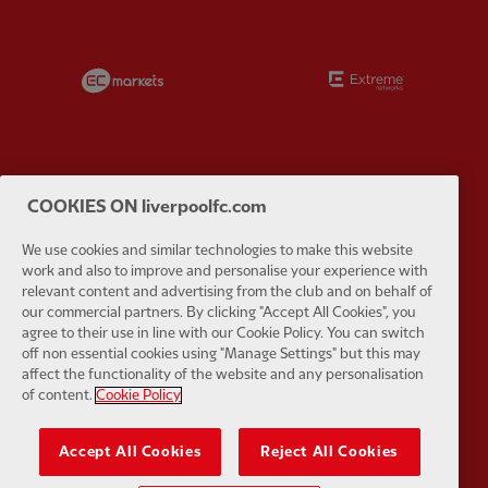
Partner:
EC Markets
Partner:
E
COOKIES ON liverpoolfc.com
Partner:
Google Pixel
Partner:
H
We use cookies and similar technologies to make this website
work and also to improve and personalise your experience with
relevant content and advertising from the club and on behalf of
our commercial partners. By clicking "Accept All Cookies", you
agree to their use in line with our Cookie Policy. You can switch
off non essential cookies using "Manage Settings" but this may
Partner:
Husqvarna
Partner:
Ja
affect the functionality of the website and any personalisation
of content.
Cookie Policy
Accept All Cookies
Reject All Cookies