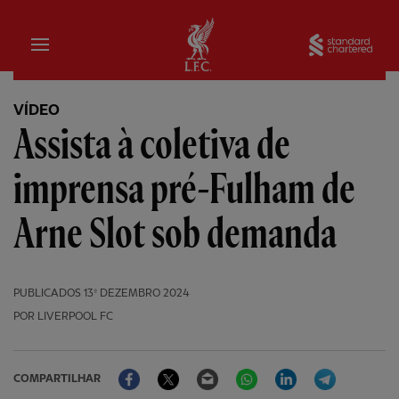
Inicial
Sta
VÍDEO
Assista à coletiva de
imprensa pré-Fulham de
Arne Slot sob demanda
PUBLICADOS
13º DEZEMBRO 2024
POR LIVERPOOL FC
Facebook
Twitter
Email
WhatsApp
LinkedIn
Telegram
COMPARTILHAR