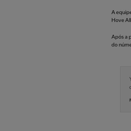
A equipe
Hove Alb
Após a p
do núme