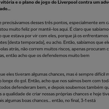
 vitória e o plano de jogo do Liverpool contra um adv
ado...
e precisávamos desses três pontos, especialmente em c
stou muito feliz por mantê-los aqui. É claro que sabíamo
o que estava por vir com eles, porque já os enfrentamos 
tes [desta temporada], eu acho. Então, sabíamos que el
olas atrás, não correm muitos riscos, apenas procuram c
as, então acho que os defendemos muito bem
que eles tiveram algumas chances, mas é sempre difícil 
o longe do gol. Então, acho que nos saímos bem com tod
 todos defenderam bem, e depois soubemos também q
 a qualidade de criar nossas próprias chances e hoje ti
is algumas boas chances... então, no final, 3-1 está