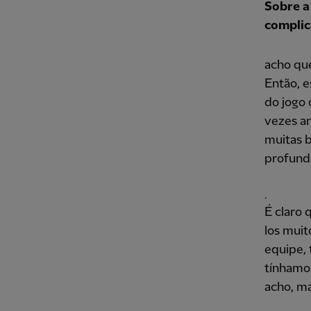
Sobre a
complic
acho qu
Então, e
do jogo 
vezes an
muitas b
profund
.
É claro 
los muit
equipe,
tínhamos
acho, ma