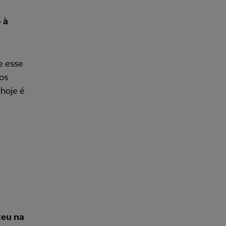
 à
e esse
dos
hoje é
teu na