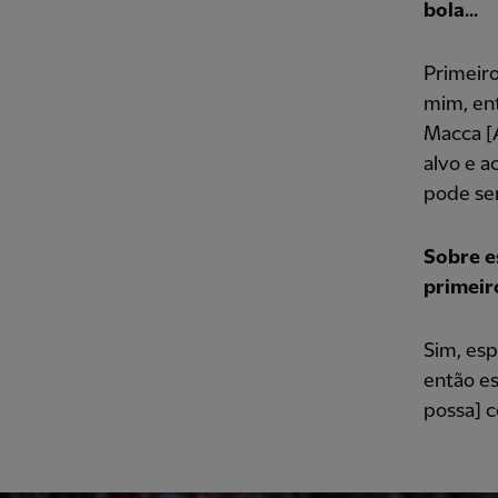
bola...
Primeiro
mim, ent
Macca [A
alvo e a
pode se
Sobre e
primeir
Sim, es
então es
possa] c