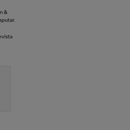
on &
sputar.
evista