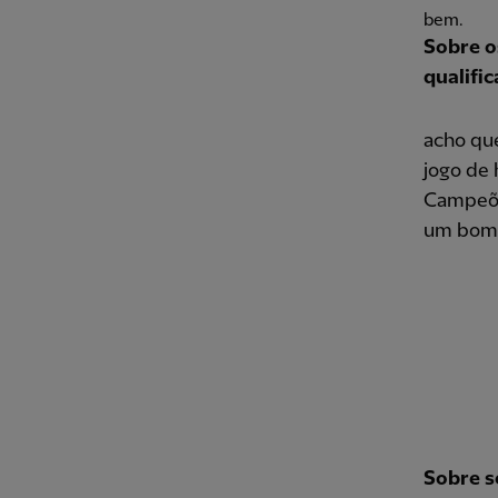
bem.
Sobre o
qualifi
acho que
jogo de 
Campeões
um bom 
Sobre s