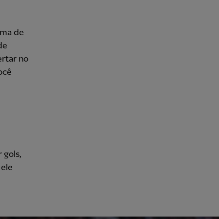
cima de
de
ertar no
você
 gols,
 ele