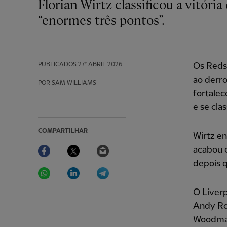
Florian Wirtz classificou a vitória do Liverpool por 3-1 sobre o Crystal Palace de
“enormes três pontos”.
PUBLICADOS
27º ABRIL 2026
Os Reds 
ao derro
POR SAM WILLIAMS
fortalec
e se cla
COMPARTILHAR
Wirtz en
Facebook
Twitter
Email
acabou 
depois q
WhatsApp
LinkedIn
Telegram
O Liverp
Andy Ro
Woodma