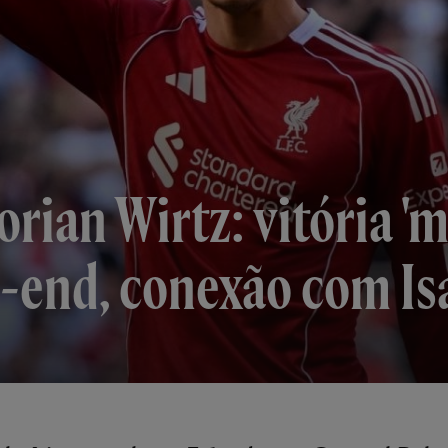
rian Wirtz: vitória 'm
p-end, conexão com Is