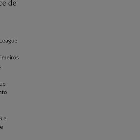
 League
rimeiros
.
que
nto
k e
ie