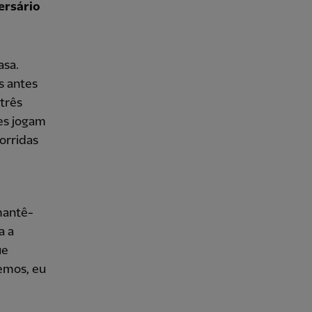
ersário
asa.
s antes
três
es jogam
orridas
mantê-
a a
ue
vemos, eu