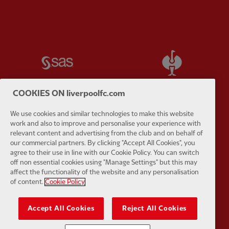
Partner:
SAS
Partner:
S
COOKIES ON liverpoolfc.com
We use cookies and similar technologies to make this website
Partner:
Tommy Hilfiger
Partner:
T
work and also to improve and personalise your experience with
relevant content and advertising from the club and on behalf of
our commercial partners. By clicking "Accept All Cookies", you
agree to their use in line with our Cookie Policy. You can switch
off non essential cookies using "Manage Settings" but this may
affect the functionality of the website and any personalisation
of content.
Cookie Policy
Partner:
UPS
Partner:
Vi
Accept All Cookies
Reject All Cookies