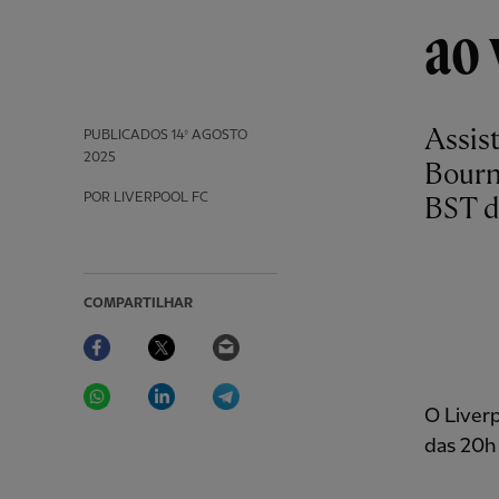
ao 
Assis
PUBLICADOS
14º AGOSTO
2025
Bourn
POR LIVERPOOL FC
BST d
COMPARTILHAR
Facebook
Twitter
Email
WhatsApp
LinkedIn
Telegram
O Liverp
das 20h