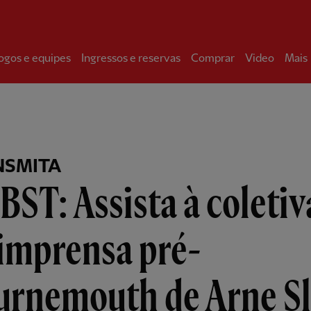
ogos e equipes
Ingressos e reservas
Comprar
Video
Mais
NSMITA
BST: Assista à coletiv
imprensa pré-
urnemouth de Arne Sl