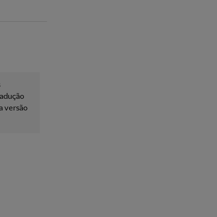
s
tradução
 a versão