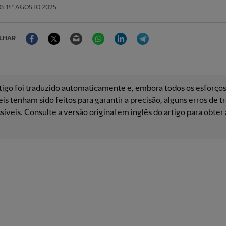
OS
14º AGOSTO 2025
Facebook
Twitter
Email
WhatsApp
LinkedIn
Telegram
LHAR
tigo foi traduzido automaticamente e, embora todos os esforço
is ​​tenham sido feitos para garantir a precisão, alguns erros de 
síveis. Consulte a versão original em inglês do artigo para obter