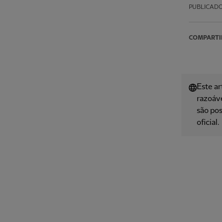
PUBLICAD
COMPARTI
Este ar
razoáve
são pos
oficial.