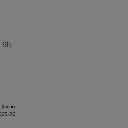
s 9h
(início
025-26.