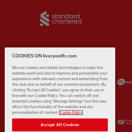
Partner:
Standard Chart
COOKIES ON liverpoolfc.com
We use cookies and similar technologies to make this
website work and also to improve and personalise your
Partner:
Carlsberg
Partner:
EA Sports
experience with relevant content and advertising from
the club and on behalf of our commercial partners. By
clicking "Accept All Cookies", you agree to their use in
line with our Cookie Policy. You can switch off non
essential cookies using "Manage Settings" but this may
affect the functionality of the website and any
personalisation of content.
Cookie Policy
Partner:
Kodansha
Partner:
Lucozade
Accept All Cookies