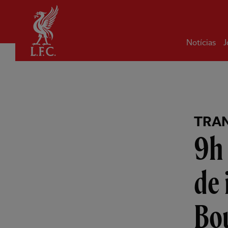
Inicial
Notícias
J
TRA
9h 
de 
Bo