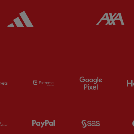
ered
Partner:
Adidas
Pa
Partner:
EC Markets
Partner:
Extreme
Partner:
Google
Partner:
Orion
Partner:
Paypal
Partner:
SAS