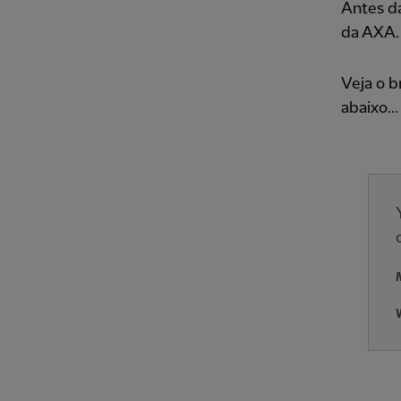
Antes da
da AXA.
Veja o b
abaixo...