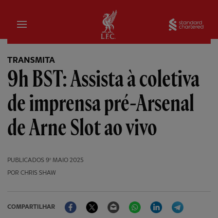
Inicial
Sta
TRANSMITA
9h BST: Assista à coletiva
de imprensa pré-Arsenal
de Arne Slot ao vivo
PUBLICADOS
9º MAIO 2025
POR CHRIS SHAW
Facebook
Twitter
Email
WhatsApp
LinkedIn
Telegram
COMPARTILHAR