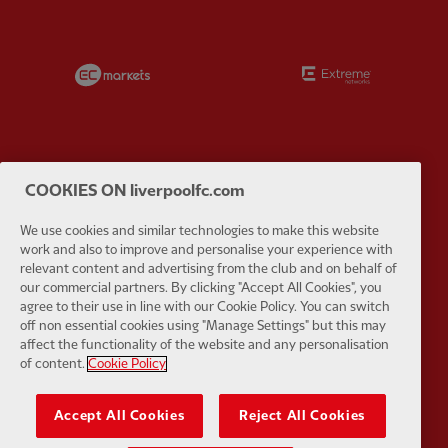
Partner:
EC Markets
Partner:
E
COOKIES ON liverpoolfc.com
Partner:
Google Pixel
Partner:
H
We use cookies and similar technologies to make this website
work and also to improve and personalise your experience with
relevant content and advertising from the club and on behalf of
our commercial partners. By clicking "Accept All Cookies", you
agree to their use in line with our Cookie Policy. You can switch
off non essential cookies using "Manage Settings" but this may
Partner:
Husqvarna
Partner:
Ja
affect the functionality of the website and any personalisation
of content.
Cookie Policy
Accept All Cookies
Reject All Cookies