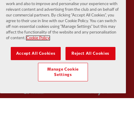
work and also to improve and personalise your experience with
Partner:
Husqvarna
Partner:
Ja
relevant content and advertising from the club and on behalf of
our commercial partners. By clicking "Accept All Cookies", you
agree to their use in line with our Cookie Policy. You can switch
off non essential cookies using "Manage Settings" but this may
affect the functionality of the website and any personalisation
of content.
Cookie Policy
Partner:
Kodansha
Partner:
L
Accept All Cookies
Reject All Cookies
Manage Cookie
Settings
Partner:
Orion
Partner:
P
Partner:
SAS
Partner:
S