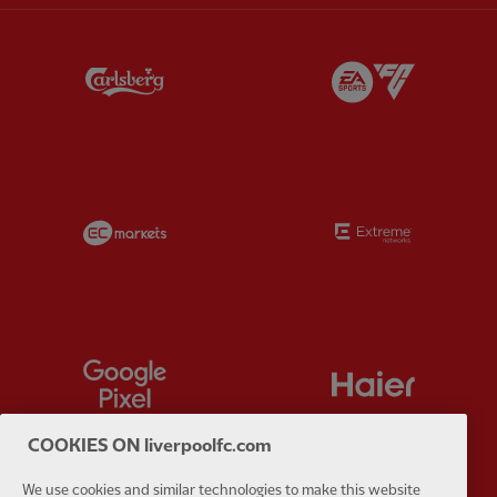
Partner:
Carlsberg
Partner:
E
Partner:
EC Markets
Partner:
E
Partner:
Google Pixel
Partner:
H
COOKIES ON liverpoolfc.com
We use cookies and similar technologies to make this website