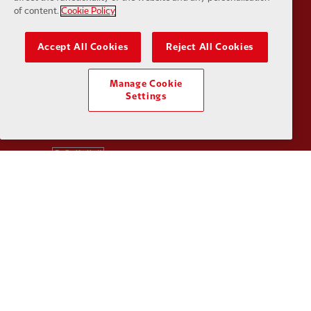
of content.
Cookie Policy
Accept All Cookies
Reject All Cookies
Partner:
SAS
Partner:
S
Manage Cookie
Settings
Partner:
Tommy Hilfiger
Partner:
T
Partner:
UPS
Partner:
Vi