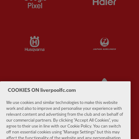
Partner:
Husqvarna
Partner:
Ja
Partner:
Kodansha
Partner:
L
COOKIES ON liverpoolfc.com
We use cookies and similar technologies to make this website
work and also to improve and personalise your experience with
relevant content and advertising from the club and on behalf of
our commercial partners. By clicking "Accept All Cookies", you
Partner:
Orion
Partner:
P
agree to their use in line with our Cookie Policy. You can switch
off non essential cookies using "Manage Settings" but this may
affect the functionality of the website and any personalisation