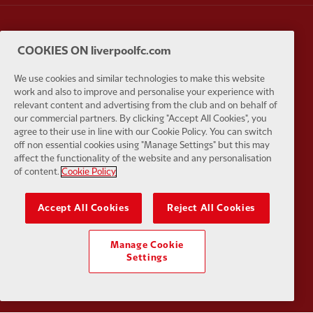
Partner:
Carlsberg
Partner:
E
COOKIES ON liverpoolfc.com
We use cookies and similar technologies to make this website
work and also to improve and personalise your experience with
relevant content and advertising from the club and on behalf of
our commercial partners. By clicking "Accept All Cookies", you
agree to their use in line with our Cookie Policy. You can switch
Partner:
EC Markets
Partner:
E
off non essential cookies using "Manage Settings" but this may
affect the functionality of the website and any personalisation
of content.
Cookie Policy
Accept All Cookies
Reject All Cookies
Partner:
Google Pixel
Partner:
H
Manage Cookie
Settings