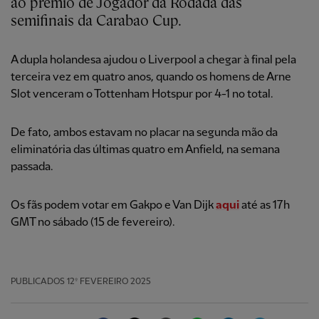
ao prêmio de Jogador da Rodada das
semifinais da Carabao Cup.
A dupla holandesa ajudou o Liverpool a chegar à final pela
terceira vez em quatro anos, quando os homens de Arne
Slot venceram o Tottenham Hotspur por 4-1 no total.
De fato, ambos estavam no placar na segunda mão da
eliminatória das últimas quatro em Anfield, na semana
passada.
Os fãs podem votar em Gakpo e Van Dijk
aqui
até as 17h
GMT no sábado (15 de fevereiro).
PUBLICADOS
12º FEVEREIRO 2025
Facebook
Twitter
Email
WhatsApp
LinkedIn
Telegram