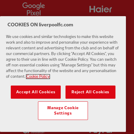
Partner:
Google Pixel
Partner:
H
COOKIES ON liverpoolfc.com
We use cookies and similar technologies to make this website
work and also to improve and personalise your experience with
Partner:
Husqvarna
Partner:
Ja
relevant content and advertising from the club and on behalf of
our commercial partners. By clicking "Accept All Cookies", you
agree to their use in line with our Cookie Policy. You can switch
off non essential cookies using "Manage Settings" but this may
affect the functionality of the website and any personalisation
of content.
Cookie Policy
Partner:
Kodansha
Partner:
L
Accept All Cookies
Reject All Cookies
Manage Cookie
Settings
Partner:
Orion
Partner:
P