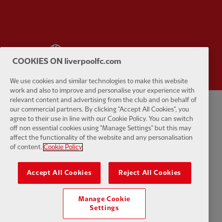
Partner:
Wasabi
COOKIES ON liverpoolfc.com
We use cookies and similar technologies to make this website
work and also to improve and personalise your experience with
relevant content and advertising from the club and on behalf of
our commercial partners. By clicking "Accept All Cookies", you
Política de Privacidade
Termos e Condições
Anti-escravidão
agree to their use in line with our Cookie Policy. You can switch
off non essential cookies using "Manage Settings" but this may
affect the functionality of the website and any personalisation
Cookies
Ajuda
Contate-nos
Acessibilidade
of content.
Cookie Policy
Configurações de cookies
Accept All Cookies
Reject All Cookies
Manage Cookie
Settings
Facebook
LinkedIn
TikTok
Instagram
Twitter
YouTube
One