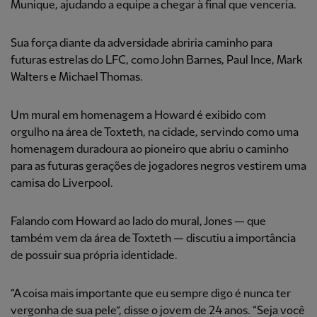
Munique, ajudando a equipe a chegar à final que venceria.
Sua força diante da adversidade abriria caminho para
futuras estrelas do LFC, como John Barnes, Paul Ince, Mark
Walters e Michael Thomas.
Um mural em homenagem a Howard é exibido com
orgulho na área de Toxteth, na cidade, servindo como uma
homenagem duradoura ao pioneiro que abriu o caminho
para as futuras gerações de jogadores negros vestirem uma
camisa do Liverpool.
Falando com Howard ao lado do mural, Jones — que
também vem da área de Toxteth — discutiu a importância
de possuir sua própria identidade.
“A coisa mais importante que eu sempre digo é nunca ter
vergonha de sua pele”, disse o jovem de 24 anos. “Seja você